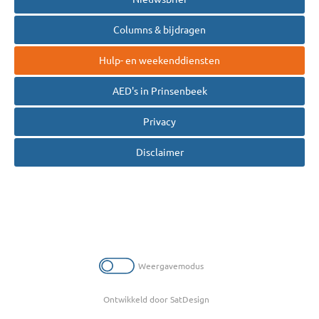
Columns & bijdragen
Hulp- en weekenddiensten
AED's in Prinsenbeek
Privacy
Disclaimer
Weergavemodus
Ontwikkeld door SatDesign