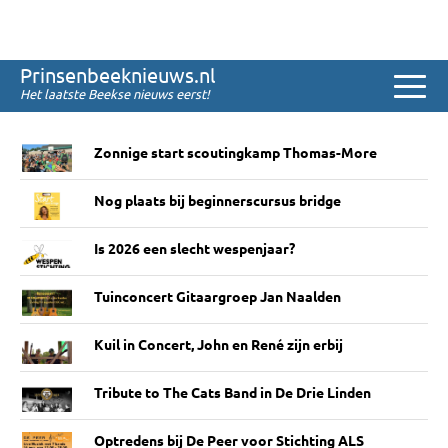
Sinds 2008
Prinsenbeeknieuws.nl
Het laatste Beekse nieuws eerst!
Het laatste nieuws
Zonnige start scoutingkamp Thomas-More
Nog plaats bij beginnerscursus bridge
Is 2026 een slecht wespenjaar?
Tuinconcert Gitaargroep Jan Naalden
Kuil in Concert, John en René zijn erbij
Tribute to The Cats Band in De Drie Linden
Optredens bij De Peer voor Stichting ALS