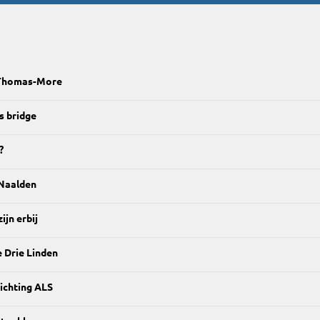
 Thomas-More
s bridge
?
 Naalden
ijn erbij
e Drie Linden
ichting ALS