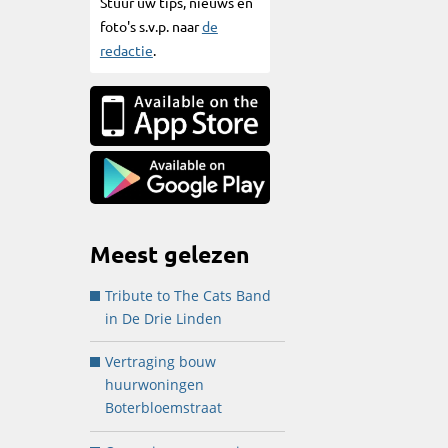
Stuur uw tips, nieuws en
foto's s.v.p. naar
de
redactie
.
Meest gelezen
Tribute to The Cats Band
in De Drie Linden
Vertraging bouw
huurwoningen
Boterbloemstraat