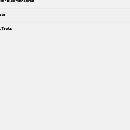
tter bloemencorso
ooi
 Trots