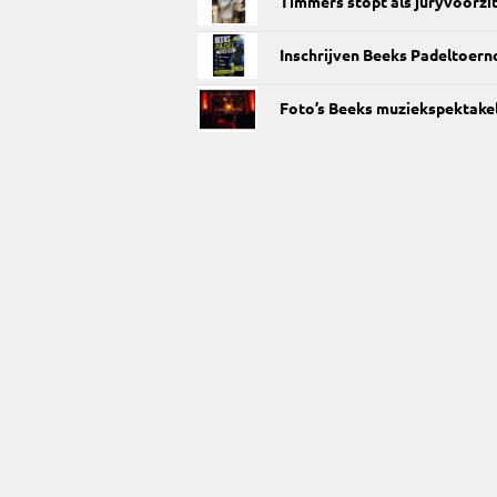
Timmers stopt als juryvoorzi
Inschrijven Beeks Padeltoern
Foto’s Beeks muziekspektakel