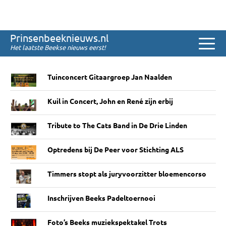
Sinds 2008
Prinsenbeeknieuws.nl
Het laatste Beekse nieuws eerst!
Het laatste nieuws
Tuinconcert Gitaargroep Jan Naalden
Kuil in Concert, John en René zijn erbij
Tribute to The Cats Band in De Drie Linden
Optredens bij De Peer voor Stichting ALS
Timmers stopt als juryvoorzitter bloemencorso
Inschrijven Beeks Padeltoernooi
Foto’s Beeks muziekspektakel Trots