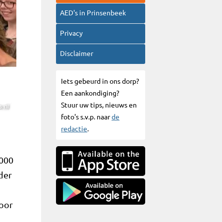
AED's in Prinsenbeek
Privacy
Disclaimer
Iets gebeurd in ons dorp?
Een aankondiging?
Stuur uw tips, nieuws en
foto's s.v.p. naar
de
redactie
.
.000
der
voor