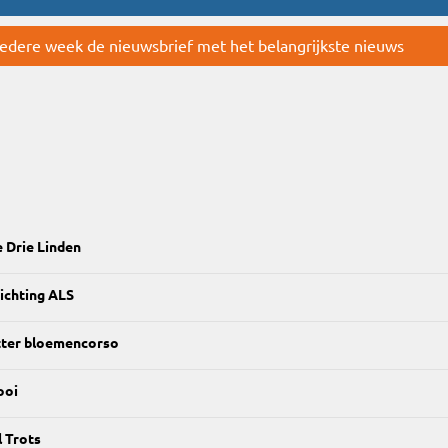
 iedere week de nieuwsbrief met het belangrijkste nieuws
e Drie Linden
ichting ALS
tter bloemencorso
ooi
 Trots