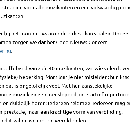
ersteuning voor alle muzikanten en een volwaardig pod
muzikanten.
er bij het moment waarop dit orkest kan stralen. Donee
Samen zorgen we dat het Goed Nieuws Concert
er nu
.
n toffeband van zo’n 40 muzikanten, van wie velen leve
fysieke) beperking. Maar laat je niet misleiden: hun krac
en dat is ongelofelijk veel. Met hun aanstekelijke
nige muziek en een meeslepend, interactief repertoire
d en duidelijk horen: Iedereen telt mee. Iedereen mag e
n prestatie, maar een krachtige vorm van verbinding,
En dat willen we met de wereld delen.