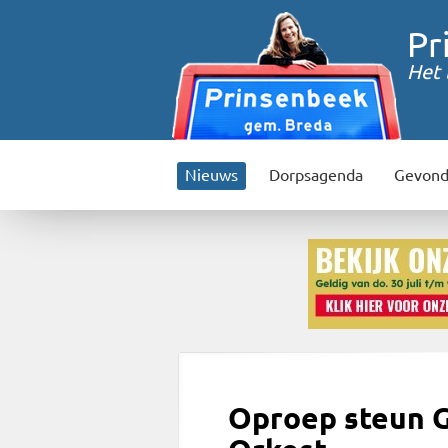
Pr
Het 
Nieuws
Dorpsagenda
Gevond
Oproep steun 