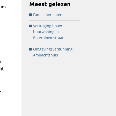
Meest gelezen
ium
Familieberichten
Vertraging bouw
r
huurwoningen
Boterbloemstraat
Omgevingsvergunning
Ambachtshuis
n
ht
r