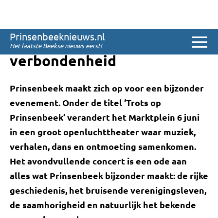
Sinds 2008
Trots op Prinsenbeek: avond
Prinsenbeeknieuws.nl
vol muziek, verhalen en
Het laatste Beekse nieuws eerst!
verbondenheid
Prinsenbeek maakt zich op voor een bijzonder
evenement. Onder de titel ‘Trots op
Prinsenbeek’ verandert het Marktplein 6 juni
in een groot openluchttheater waar muziek,
verhalen, dans en ontmoeting samenkomen.
Het avondvullende concert is een ode aan
alles wat Prinsenbeek bijzonder maakt: de rijke
geschiedenis, het bruisende verenigingsleven,
de saamhorigheid en natuurlijk het bekende