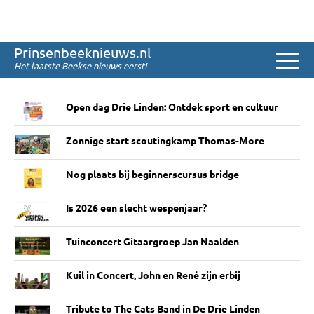
Sinds 2008
Prinsenbeeknieuws.nl
Het laatste Beekse nieuws eerst!
Het laatste nieuws
Open dag Drie Linden: Ontdek sport en cultuur
Zonnige start scoutingkamp Thomas-More
Nog plaats bij beginnerscursus bridge
Is 2026 een slecht wespenjaar?
Tuinconcert Gitaargroep Jan Naalden
Kuil in Concert, John en René zijn erbij
Tribute to The Cats Band in De Drie Linden