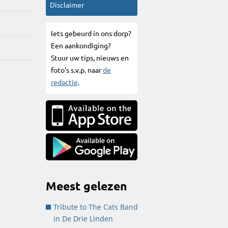
Disclaimer
Iets gebeurd in ons dorp?
Een aankondiging?
Stuur uw tips, nieuws en
foto's s.v.p. naar
de
redactie
.
Meest gelezen
Tribute to The Cats Band
in De Drie Linden