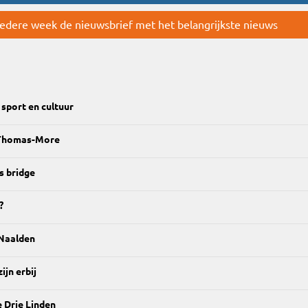
 iedere week de nieuwsbrief met het belangrijkste nieuws
sport en cultuur
 Thomas-More
s bridge
?
 Naalden
ijn erbij
e Drie Linden