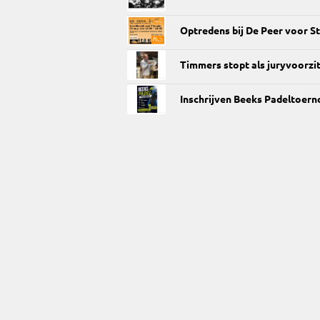
Optredens bij De Peer voor St
Timmers stopt als juryvoorzi
Inschrijven Beeks Padeltoern