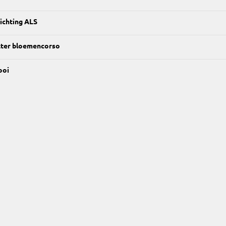
ichting ALS
tter bloemencorso
ooi