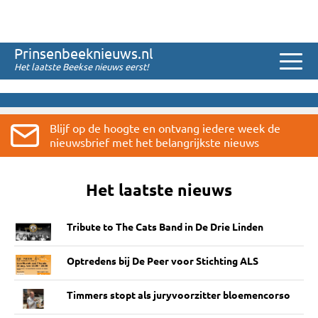
Sinds 2008
Prinsenbeeknieuws.nl
Het laatste Beekse nieuws eerst!
Blijf op de hoogte en ontvang iedere week de
nieuwsbrief met het belangrijkste nieuws
Het laatste nieuws
Tribute to The Cats Band in De Drie Linden
Optredens bij De Peer voor Stichting ALS
Timmers stopt als juryvoorzitter bloemencorso