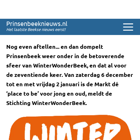
Sinds 2008
Compleet winterparadijs op
Prinsenbeeknieuws.nl
de Markt
Het laatste Beekse nieuws eerst!
Nog even aftellen... en dan dompelt
Prinsenbeek weer onder in de betoverende
sfeer van WinterWonderBeek, en dat al voor
de zeventiende keer. Van zaterdag 6 december
tot en met vrijdag 2 januari is de Markt dé
‘place to be’ voor jong en oud, meldt de
Stichting WinterWonderBeek.