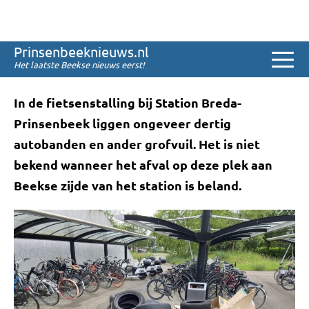
Sinds 2008
Berg autobanden in
Prinsenbeeknieuws.nl
fietsenstalling station
Het laatste Beekse nieuws eerst!
In de fietsenstalling bij Station Breda-
Prinsenbeek liggen ongeveer dertig
autobanden en ander grofvuil. Het is niet
bekend wanneer het afval op deze plek aan
Beekse zijde van het station is beland.