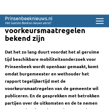
Sinds 2008
Mobiliteitsonderzoek
Prinsenbeeknieuws.nl
openbaar als
Het laatste Beekse nieuws eerst!
voorkeursmaatregelen
bekend zijn
Dat het zo lang duurt voordat het al geruime
tijd beschikbare mobiliteitsonderzoek voor
Prinsenbeek wordt openbaar gemaakt, komt
omdat burgemeester en wethouder het
rapport tegelijkertijd met de
voorkeursmaatregelen van de gemeente wil
publiceren. En de gesprekken met betrokken
partijen over de uitkomsten en de te nemen