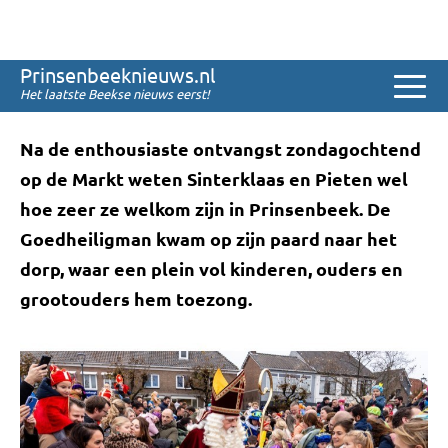
Sinds 2008
Enthousiast welkom
Prinsenbeeknieuws.nl
Sinterklaas
Het laatste Beekse nieuws eerst!
Na de enthousiaste ontvangst zondagochtend
op de Markt weten Sinterklaas en Pieten wel
hoe zeer ze welkom zijn in Prinsenbeek. De
Goedheiligman kwam op zijn paard naar het
dorp, waar een plein vol kinderen, ouders en
grootouders hem toezong.