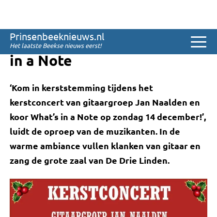
Sinds 2008
Kerstconcert gitaargroep
Prinsenbeeknieuws.nl
Jan Naalden en koor What’s
Het laatste Beekse nieuws eerst!
in a Note
‘Kom in kerststemming tijdens het
kerstconcert van gitaargroep Jan Naalden en
koor What’s in a Note op zondag 14 december!’,
luidt de oproep van de muzikanten. In de
warme ambiance vullen klanken van gitaar en
zang de grote zaal van De Drie Linden.