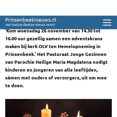
Sinds 2008
Adventskransen knutselen
Prinsenbeeknieuws.nl
Het laatste Beekse nieuws eerst!
‘Kom woensdag 26 november van 14.30 tot
16.00 uur gezellig samen een adventskrans
maken bij kerk OLV ten Hemelopneming in
Prinsenbeek.’ Het Pastoraat Jonge Gezinnen
van Parochie Heilige Maria Magdalena nodigt
kinderen en jongeren van alle leeftijden,
sámen met ouders of verzorgers, uit om mee
te doen.