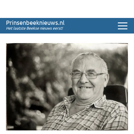
Sinds 2008
Prinsenbeeknieuws.nl
Kees Machielsen overleden
Het laatste Beekse nieuws eerst!